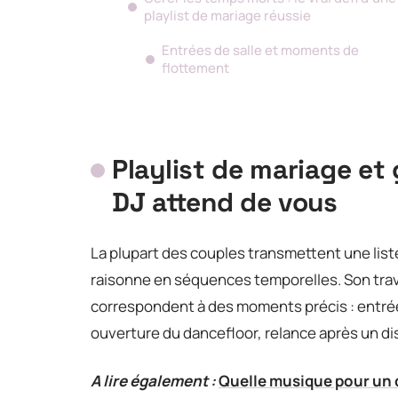
playlist de mariage réussie
Entrées de salle et moments de
flottement
Playlist de mariage et 
DJ attend de vous
La plupart des couples transmettent une liste
raisonne en séquences temporelles. Son trav
correspondent à des moments précis : entrée
ouverture du dancefloor, relance après un di
A lire également :
Quelle musique pour un 