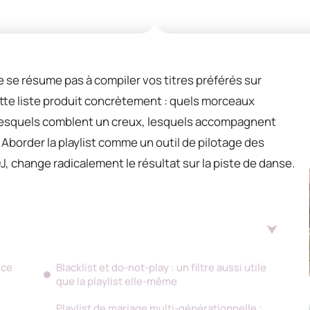
e se résume pas à compiler vos titres préférés sur
ette liste produit concrètement : quels morceaux
esquels comblent un creux, lesquels accompagnent
 Aborder la playlist comme un outil de pilotage des
J, change radicalement le résultat sur la piste de danse.
 ce
Blacklist et do-not-play : un filtre aussi utile
que la playlist elle-même
Playlist de mariage multi-générationnelle :