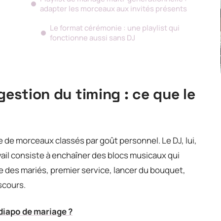
adapter les morceaux aux invités présents
Le format cérémonie : une playlist qui
fonctionne aussi sans DJ
gestion du timing : ce que le
 de morceaux classés par goût personnel. Le DJ, lui,
ail consiste à enchaîner des blocs musicaux qui
 des mariés, premier service, lancer du bouquet,
scours.
diapo de mariage ?