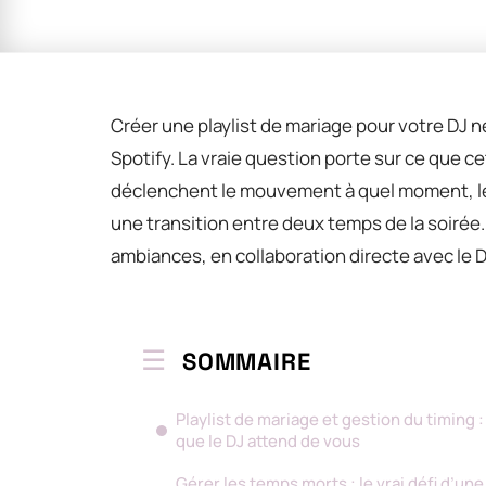
Créer une playlist de mariage pour votre DJ n
Spotify. La vraie question porte sur ce que c
déclenchent le mouvement à quel moment, l
une transition entre deux temps de la soirée.
ambiances, en collaboration directe avec le D
SOMMAIRE
Playlist de mariage et gestion du timing :
que le DJ attend de vous
Gérer les temps morts : le vrai défi d’une