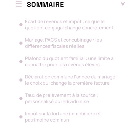
SOMMAIRE
Écart de revenus et impôt : ce que le
quotient conjugal change concrètement
Mariage, PACS et concubinage : les
différences fiscales réelles
Plafond du quotient familial : une limite à
connaître pour les revenus élevés
Déclaration commune l’année du mariage :
le choix qui change la première facture
Taux de prélèvement à la source :
personnalisé ou individualisé
Impôt sur la fortune immobilière et
patrimoine commun